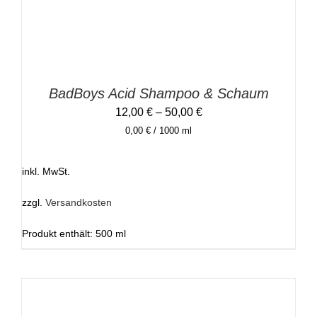
DIE
OPTIONEN
KÖNNEN
AUF
DER
PRODUKTSEITE
GEWÄHLT
BadBoys Acid Shampoo & Schaum
WERDEN
12,00
€
–
50,00
€
0,00
€
/
1000
ml
inkl. MwSt.
zzgl.
Versandkosten
Produkt enthält: 500
ml