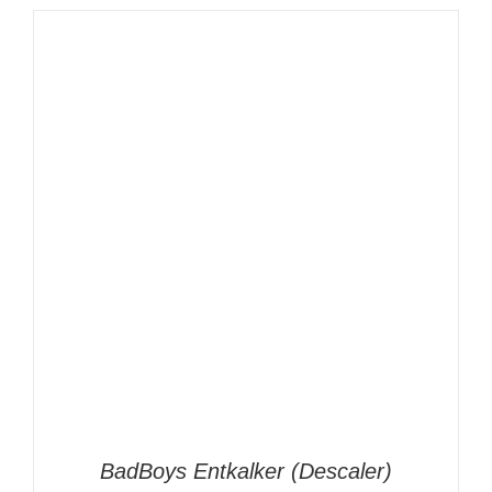
IN DEN WARENKORB
/
DETAILS
BadBoys Entkalker (Descaler)