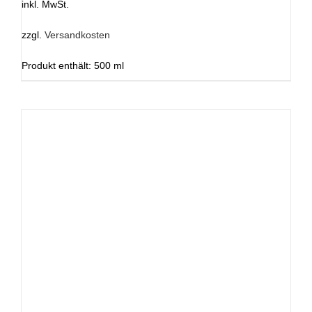
inkl. MwSt.
zzgl.
Versandkosten
Produkt enthält: 500
ml
DIESES
AUSFÜHRUNG WÄHLEN
/
DETAILS
PRODUKT
WEIST
MEHRERE
VARIANTEN
AUF.