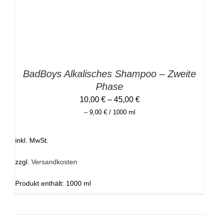
AUF.
DIE
OPTIONEN
KÖNNEN
AUF
DER
PRODUKTSEITE
GEWÄHLT
BadBoys Alkalisches Shampoo – Zweite
WERDEN
Phase
10,00
€
–
45,00
€
–
9,00
€
/
1000
ml
inkl. MwSt.
zzgl.
Versandkosten
Produkt enthält: 1000
ml