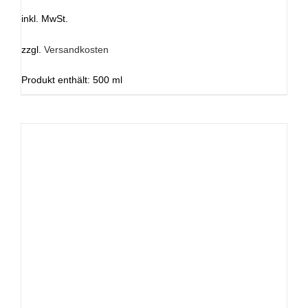
inkl. MwSt.
zzgl.
Versandkosten
Produkt enthält: 500
ml
DIESES
AUSFÜHRUNG WÄHLEN
/
DETAILS
PRODUKT
WEIST
MEHRERE
VARIANTEN