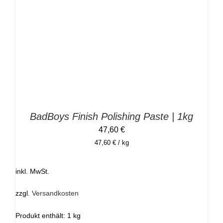
IN DEN WARENKORB
/
DETAILS
BadBoys Finish Polishing Paste | 1kg
47,60
€
47,60
€
/
kg
inkl. MwSt.
zzgl.
Versandkosten
Produkt enthält: 1
kg