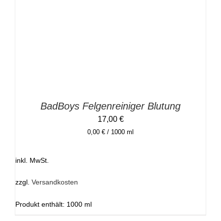
PRODUKT
WEIST
MEHRERE
VARIANTEN
AUF.
DIE
OPTIONEN
KÖNNEN
AUF
DER
PRODUKTSEITE
GEWÄHLT
BadBoys Felgenreiniger Blutung
WERDEN
17,00
€
0,00
€
/
1000
ml
inkl. MwSt.
zzgl.
Versandkosten
Produkt enthält: 1000
ml