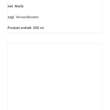
inkl. MwSt.
zzgl.
Versandkosten
Produkt enthält: 500
ml
DIESES
AUSFÜHRUNG WÄHLEN
/
DETAILS
PRODUKT
WEIST
MEHRERE
VARIANTEN