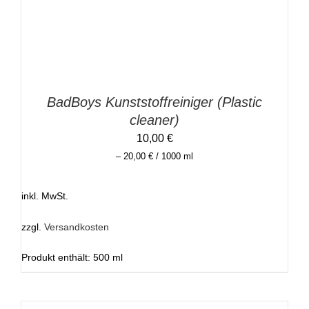
AUF.
DIE
OPTIONEN
KÖNNEN
AUF
DER
PRODUKTSEITE
GEWÄHLT
BadBoys Kunststoffreiniger (Plastic
WERDEN
cleaner)
10,00
€
–
20,00
€
/
1000
ml
inkl. MwSt.
zzgl.
Versandkosten
Produkt enthält: 500
ml