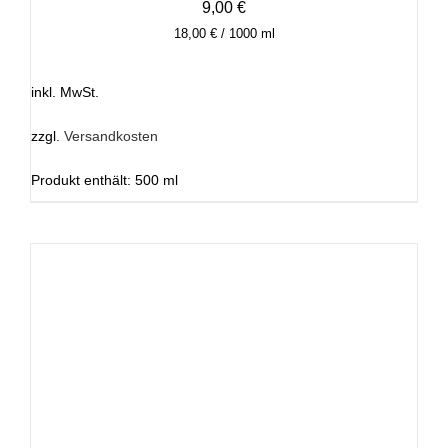
9,00
€
18,00
€
/
1000
ml
inkl. MwSt.
zzgl.
Versandkosten
Produkt enthält: 500
ml
DIESES
AUSFÜHRUNG WÄHLEN
/
DETAILS