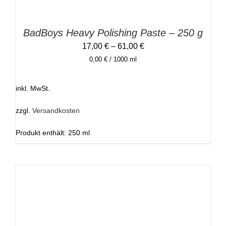
AUF
DER
PRODUKTSEITE
GEWÄHLT
BadBoys Heavy Polishing Paste – 250 g
WERDEN
17,00
€
–
61,00
€
0,00
€
/
1000
ml
inkl. MwSt.
zzgl.
Versandkosten
Produkt enthält: 250
ml