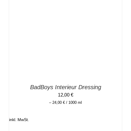
DIESES
AUSFÜHRUNG WÄHLEN
/
DETAILS
PRODUKT
WEIST
MEHRERE
VARIANTEN
AUF.
DIE
OPTIONEN
KÖNNEN
AUF
DER
PRODUKTSEITE
GEWÄHLT
BadBoys Interieur Dressing
WERDEN
12,00
€
–
24,00
€
/
1000
ml
inkl. MwSt.