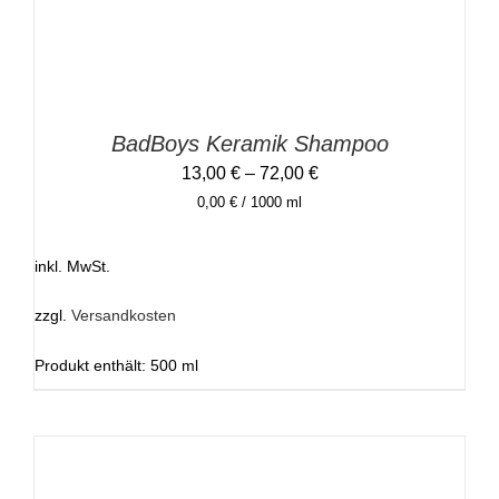
DIE
OPTIONEN
KÖNNEN
AUF
DER
PRODUKTSEITE
GEWÄHLT
BadBoys Keramik Shampoo
WERDEN
13,00
€
–
72,00
€
0,00
€
/
1000
ml
inkl. MwSt.
zzgl.
Versandkosten
Produkt enthält: 500
ml