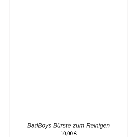
IN DEN WARENKORB
/
DETAILS
BadBoys Bürste zum Reinigen
10,00
€