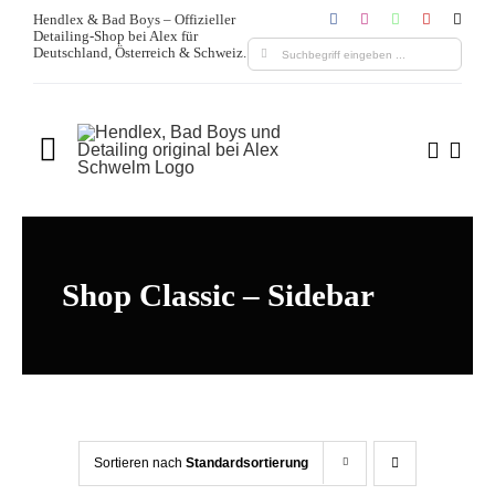
Zum
Hendlex & Bad Boys – Offizieller
Detailing-Shop bei Alex für
Inhalt
Suche
Deutschland, Österreich & Schweiz.
springen
nach:
Toggle
Navigation
Home
Über uns
Shop Classic – Sidebar
Produkte
Leistungen
Sortieren nach
Standardsortierung
Blogs & Media