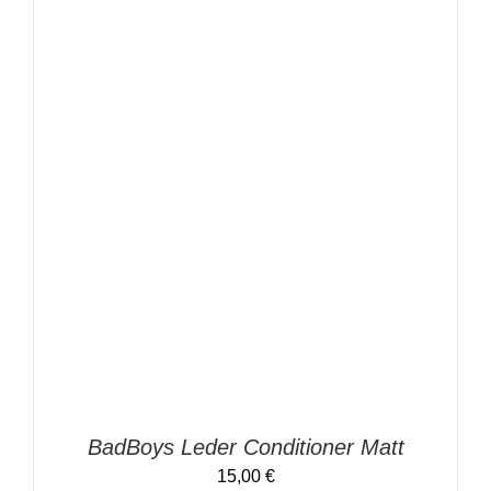
IN DEN WARENKORB
/
DETAILS
BadBoys Leder Conditioner Matt
15,00
€