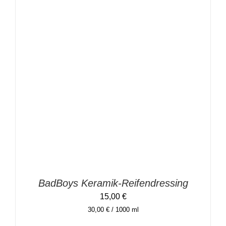
IN DEN WARENKORB
/
DETAILS
BadBoys Keramik-Reifendressing
15,00
€
30,00
€
/
1000
ml