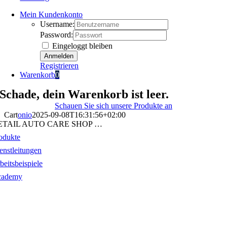
Mein Kundenkonto
Username:
Password:
Eingeloggt bleiben
Registrieren
Warenkorb
0
Schade, dein Warenkorb ist leer.
Schauen Sie sich unsere Produkte an
Cart
onio
2025-09-08T16:31:56+02:00
ETAIL AUTO CARE SHOP …
odukte
enstleitungen
beitsbeispiele
cademy