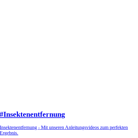
#Insektenentfernung
Insektenentfernung - Mit unseren Anleitungsvideos zum perfekten
Ergebnis.