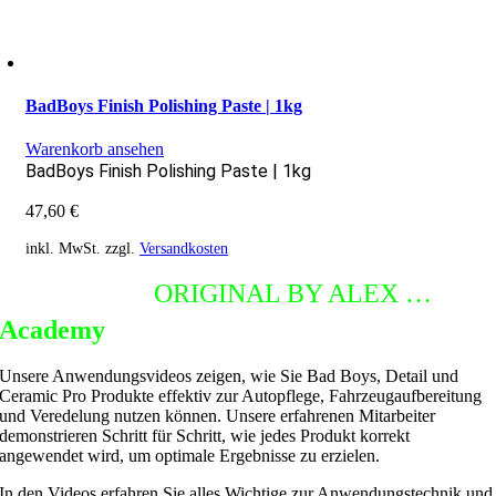
BadBoys Finish Polishing Paste | 1kg
Warenkorb ansehen
BadBoys Finish Polishing Paste | 1kg
47,60
€
inkl. MwSt.
zzgl.
Versandkosten
DETAILING
ORIGINAL BY ALEX …
Academy
Unsere Anwendungsvideos zeigen, wie Sie Bad Boys, Detail und
Ceramic Pro Produkte effektiv zur Autopflege, Fahrzeugaufbereitung
und Veredelung nutzen können. Unsere erfahrenen Mitarbeiter
demonstrieren Schritt für Schritt, wie jedes Produkt korrekt
angewendet wird, um optimale Ergebnisse zu erzielen.
In den Videos erfahren Sie alles Wichtige zur Anwendungstechnik und