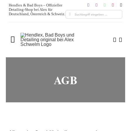
Zum
Hendlex & Bad Boys – Offizieller
Detailing-Shop bei Alex für
Inhalt
Suche
Deutschland, Österreich & Schweiz.
springen
nach:
Toggle
Navigation
Home
Über uns
AGB
Produkte
Leistungen
Blogs & Media