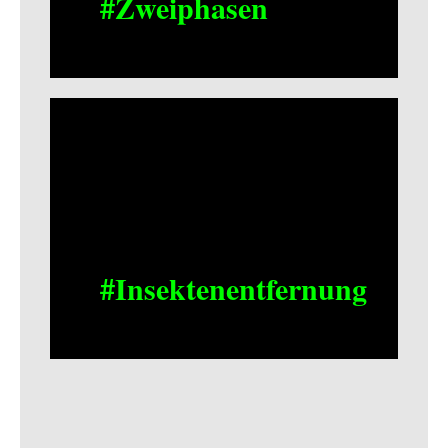
#Zweiphasen
#Insektenentfernung