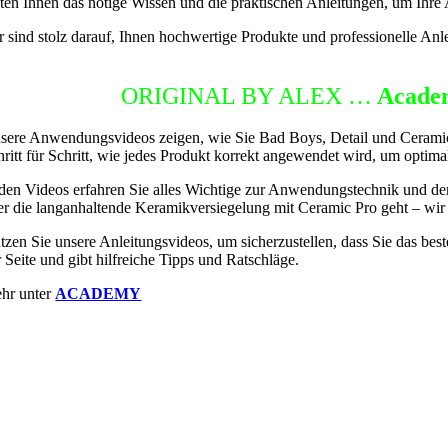
eten Ihnen das nötige Wissen und die praktischen Anleitungen, um Ihre
r sind stolz darauf, Ihnen hochwertige Produkte und professionelle Anl
ETAILING
ORIGINAL BY ALEX …
Acade
sere Anwendungsvideos zeigen, wie Sie Bad Boys, Detail und Ceramic 
hritt für Schritt, wie jedes Produkt korrekt angewendet wird, um optima
 den Videos erfahren Sie alles Wichtige zur Anwendungstechnik und de
er die langanhaltende Keramikversiegelung mit Ceramic Pro geht – wir
tzen Sie unsere Anleitungsvideos, um sicherzustellen, dass Sie das b
r Seite und gibt hilfreiche Tipps und Ratschläge.
hr unter
ACADEMY