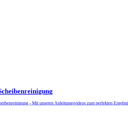
Scheibenreinigung
heibenreinigung - Mit unseren Anleitungsvideos zum perfekten Ergebni