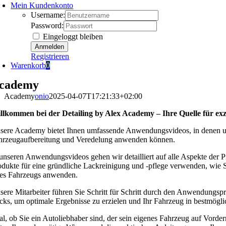
Mein Kundenkonto
Username:
Password:
Eingeloggt bleiben
Registrieren
Warenkorb
0
cademy
Academy
onio
2025-04-07T17:21:33+02:00
llkommen bei der Detailing by Alex Academy – Ihre Quelle für ex
sere Academy bietet Ihnen umfassende Anwendungsvideos, in denen unse
hrzeugaufbereitung und Veredelung anwenden können.
 unseren Anwendungsvideos gehen wir detailliert auf alle Aspekte der P
odukte für eine gründliche Lackreinigung und -pflege verwenden, wie 
res Fahrzeugs anwenden.
sere Mitarbeiter führen Sie Schritt für Schritt durch den Anwendungspr
icks, um optimale Ergebnisse zu erzielen und Ihr Fahrzeug in bestmögl
al, ob Sie ein Autoliebhaber sind, der sein eigenes Fahrzeug auf Vord