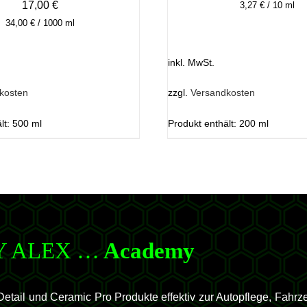
17,00
€
3,27
€
/
10
ml
34,00
€
/
1000
ml
inkl. MwSt.
kosten
zzgl.
Versandkosten
lt: 500
ml
Produkt enthält: 200
ml
Y ALEX …
Academy
tail und Ceramic Pro Produkte effektiv zur Autopflege, Fahr