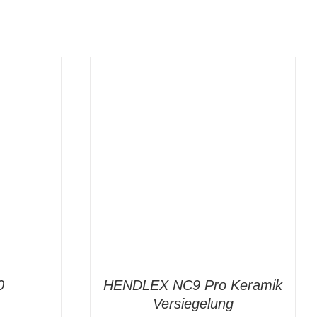
DETAILS
IN DEN WARENKORB
/
DETAILS
0
HENDLEX NC9 Pro Keramik
Versiegelung