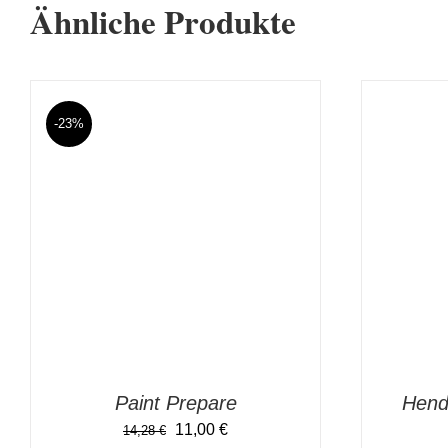
Ähnliche Produkte
-23%
IN DEN WARENKORB
/
DETAILS
IN DEN
Paint Prepare
Hend
Ursprünglicher
Aktueller
11,00
€
14,28
€