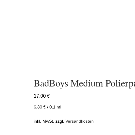
BadBoys Medium Polierp
17,00
€
6,80
€
/
0.1
ml
inkl. MwSt.
zzgl.
Versandkosten