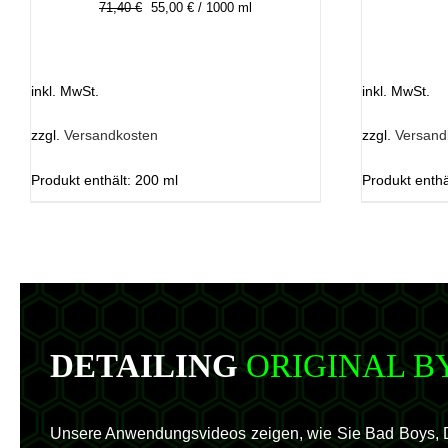
71,40
€
55,00
Preis
€
/
1000
Preis
ml
war:
ist:
14,28 €
11,00 €.
inkl. MwSt.
inkl. MwSt.
zzgl.
Versandkosten
zzgl.
Versand
Produkt enthält: 200
ml
Produkt enthä
DETAILING
ORIGINAL B
Unsere Anwendungsvideos zeigen, wie Sie Bad Boys, De