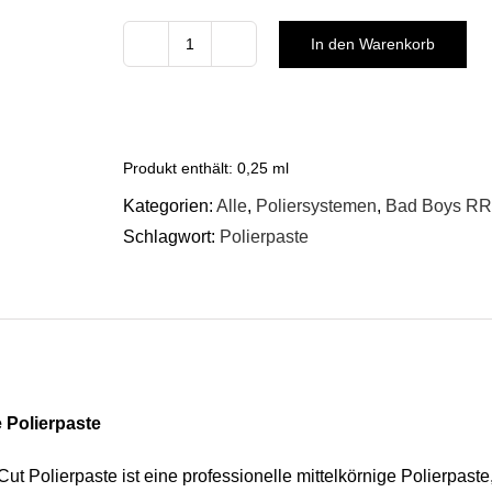
In den Warenkorb
BadBoys
Medium
Polierpaste
Menge
Produkt enthält: 0,25
ml
Kategorien:
Alle
,
Poliersystemen
,
Bad Boys RR
Schlagwort:
Polierpaste
e Polierpaste
 Polierpaste ist eine professionelle mittelkörnige Polierpaste