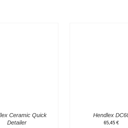
 WARENKORB
/
DETAILS
IN DEN WARENKORB
/
lex Ceramic Quick
Hendlex DC6
Detailer
65,45
€