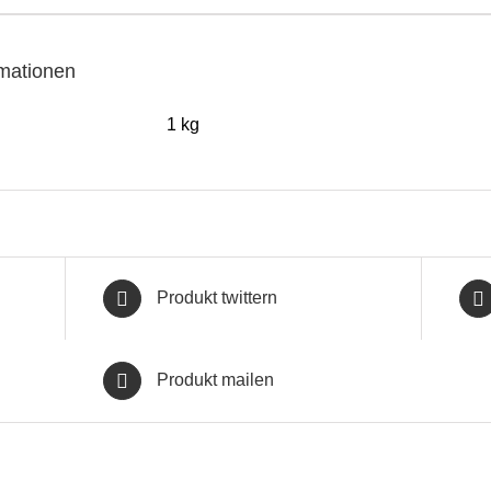
rmationen
1 kg
Produkt twittern
Produkt mailen