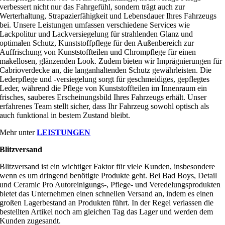
verbessert nicht nur das Fahrgefühl, sondern trägt auch zur
Werterhaltung, Strapazierfähigkeit und Lebensdauer Ihres Fahrzeugs
bei. Unsere Leistungen umfassen verschiedene Services wie
Lackpolitur und Lackversiegelung für strahlenden Glanz und
optimalen Schutz, Kunststoffpflege für den Außenbereich zur
Auffrischung von Kunststoffteilen und Chrompflege für einen
makellosen, glänzenden Look. Zudem bieten wir Imprägnierungen für
Cabrioverdecke an, die langanhaltenden Schutz gewährleisten. Die
Lederpflege und -versiegelung sorgt für geschmeidiges, gepflegtes
Leder, während die Pflege von Kunststoffteilen im Innenraum ein
frisches, sauberes Erscheinungsbild Ihres Fahrzeugs erhält. Unser
erfahrenes Team stellt sicher, dass Ihr Fahrzeug sowohl optisch als
auch funktional in bestem Zustand bleibt.
Mehr unter
LEISTUNGEN
Blitzversand
Blitzversand ist ein wichtiger Faktor für viele Kunden, insbesondere
wenn es um dringend benötigte Produkte geht. Bei Bad Boys, Detail
und Ceramic Pro Autoreinigungs-, Pflege- und Veredelungsprodukten
bietet das Unternehmen einen schnellen Versand an, indem es einen
großen Lagerbestand an Produkten führt. In der Regel verlassen die
bestellten Artikel noch am gleichen Tag das Lager und werden dem
Kunden zugesandt.