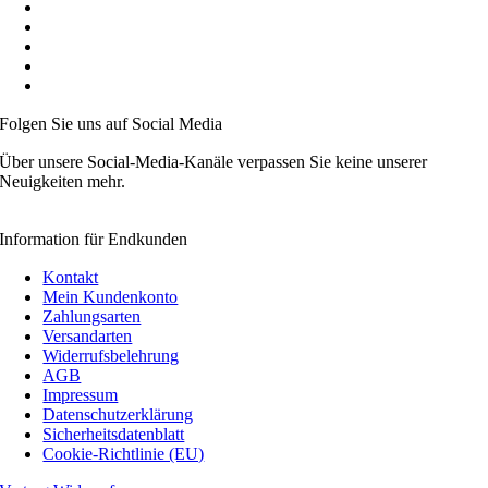
Auf Wunsch B2B Konditionen
Preise inkl. MwSt.
Mitglied der Initiative „FairCommerce“
Mitglied der Händlerbund
Videoanleitungen
Folgen Sie uns auf Social Media
Über unsere Social-Media-Kanäle verpassen Sie keine unserer
Neuigkeiten mehr.
Information für Endkunden
Kontakt
Mein Kundenkonto
Zahlungsarten
Versandarten
Widerrufsbelehrung
AGB
Impressum
Datenschutzerklärung
Sicherheitsdatenblatt
Cookie-Richtlinie (EU)