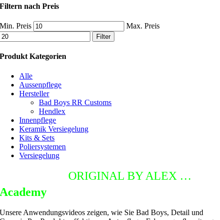
Filtern nach Preis
Min. Preis
Max. Preis
Filter
Produkt Kategorien
Alle
Aussenpflege
Hersteller
Bad Boys RR Customs
Hendlex
Innenpflege
Keramik Versiegelung
Kits & Sets
Poliersystemen
Versiegelung
DETAILING
ORIGINAL BY ALEX …
Academy
Unsere Anwendungsvideos zeigen, wie Sie Bad Boys, Detail und