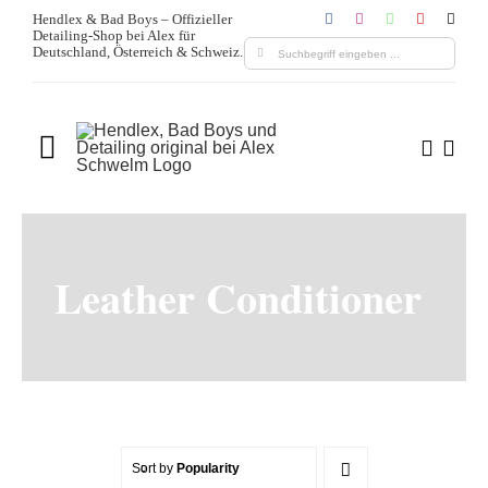
Zum
Hendlex & Bad Boys – Offizieller
Detailing-Shop bei Alex für
Inhalt
Suche
Deutschland, Österreich & Schweiz.
springen
nach:
Toggle
Navigation
Home
Über uns
Leather Conditioner
Produkte
Leistungen
Blogs & Media
Sort by
Popularity