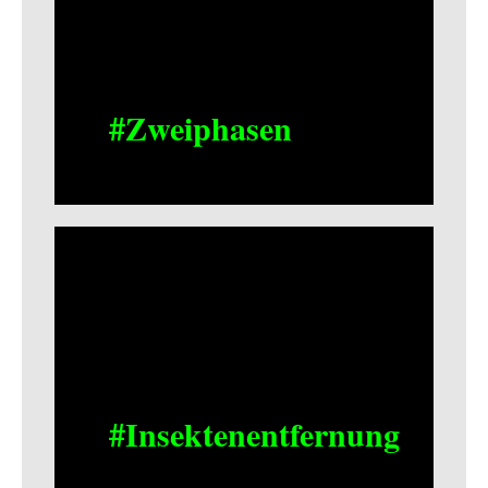
#Zweiphasen
#Insektenentfernung