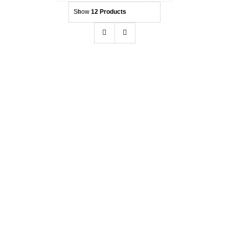
Show
12 Products
Kontakt
Beratung
BadBoys Leder Conditioner Matt