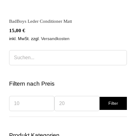
BadBoys Leder Conditioner Matt
15,00
€
inkl. MwSt.
zzgl.
Versandkosten
Filtern nach Preis
Filter
Min.
Max.
Preis
Preis
Produkt Kategorien