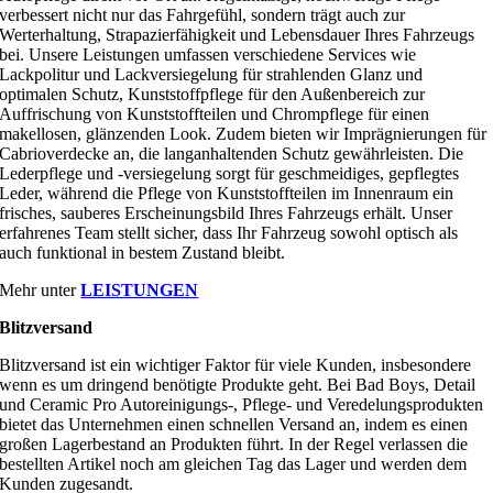
verbessert nicht nur das Fahrgefühl, sondern trägt auch zur
Werterhaltung, Strapazierfähigkeit und Lebensdauer Ihres Fahrzeugs
bei. Unsere Leistungen umfassen verschiedene Services wie
Lackpolitur und Lackversiegelung für strahlenden Glanz und
optimalen Schutz, Kunststoffpflege für den Außenbereich zur
Auffrischung von Kunststoffteilen und Chrompflege für einen
makellosen, glänzenden Look. Zudem bieten wir Imprägnierungen für
Cabrioverdecke an, die langanhaltenden Schutz gewährleisten. Die
Lederpflege und -versiegelung sorgt für geschmeidiges, gepflegtes
Leder, während die Pflege von Kunststoffteilen im Innenraum ein
frisches, sauberes Erscheinungsbild Ihres Fahrzeugs erhält. Unser
erfahrenes Team stellt sicher, dass Ihr Fahrzeug sowohl optisch als
auch funktional in bestem Zustand bleibt.
Mehr unter
LEISTUNGEN
Blitzversand
Blitzversand ist ein wichtiger Faktor für viele Kunden, insbesondere
wenn es um dringend benötigte Produkte geht. Bei Bad Boys, Detail
und Ceramic Pro Autoreinigungs-, Pflege- und Veredelungsprodukten
bietet das Unternehmen einen schnellen Versand an, indem es einen
großen Lagerbestand an Produkten führt. In der Regel verlassen die
bestellten Artikel noch am gleichen Tag das Lager und werden dem
Kunden zugesandt.