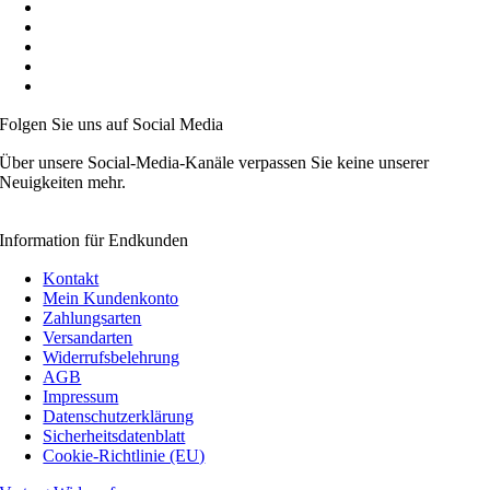
Auf Wunsch B2B Konditionen
Preise inkl. MwSt.
Mitglied der Initiative „FairCommerce“
Mitglied der Händlerbund
Videoanleitungen
Folgen Sie uns auf Social Media
Über unsere Social-Media-Kanäle verpassen Sie keine unserer
Neuigkeiten mehr.
Information für Endkunden
Kontakt
Mein Kundenkonto
Zahlungsarten
Versandarten
Widerrufsbelehrung
AGB
Impressum
Datenschutzerklärung
Sicherheitsdatenblatt
Cookie-Richtlinie (EU)