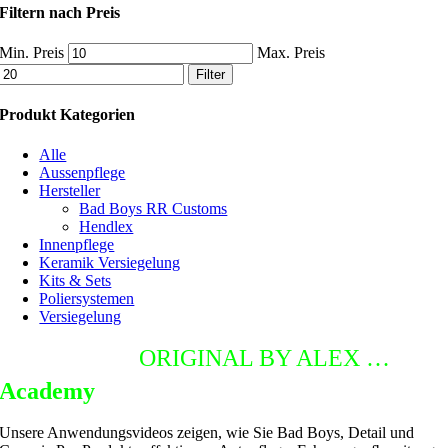
Filtern nach Preis
Min. Preis
Max. Preis
Filter
Produkt Kategorien
Alle
Aussenpflege
Hersteller
Bad Boys RR Customs
Hendlex
Innenpflege
Keramik Versiegelung
Kits & Sets
Poliersystemen
Versiegelung
DETAILING
ORIGINAL BY ALEX …
Academy
Unsere Anwendungsvideos zeigen, wie Sie Bad Boys, Detail und