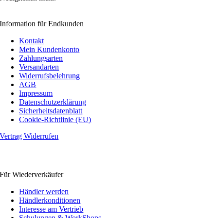
Information für Endkunden
Kontakt
Mein Kundenkonto
Zahlungsarten
Versandarten
Widerrufsbelehrung
AGB
Impressum
Datenschutzerklärung
Sicherheitsdatenblatt
Cookie-Richtlinie (EU)
Vertrag Widerrufen
Für Wiederverkäufer
Händler werden
Händlerkonditionen
Interesse am Vertrieb
Schulungen & WorkShops