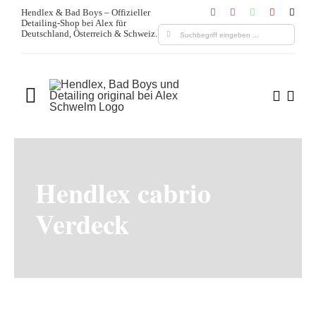
Zum
Hendlex & Bad Boys – Offizieller
Detailing-Shop bei Alex für
Inhalt
Suche
Deutschland, Österreich & Schweiz.
springen
nach:
Toggle
Navigation
Home
Über uns
Hendlex cabrio
Verdeck
Produkte
Leistungen
Blogs & Media