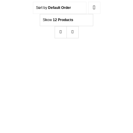
Sort by
Default Order
Kontakt
Show
12 Products
Beratung
HENDLEX CABRIO PROTECT / Cabrio
Verdeck Versiegelung