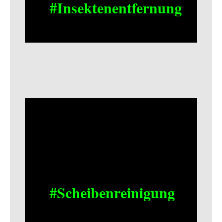
#Insektenentfernung
#Scheibenreinigung