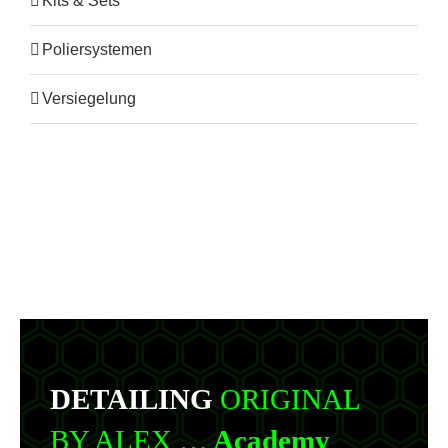
Kits & Sets
Poliersystemen
Versiegelung
DETAILING
ORIGINAL
BY ALEX …
Academy