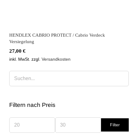
HENDLEX CABRIO PROTECT / Cabrio Verdeck
Versiegelung
27,00
€
inkl. MwSt.
zzgl.
Versandkosten
Filtern nach Preis
Filter
Min.
Max.
Preis
Preis