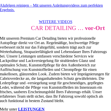
Alufelgen reinigen – Mit unseren Anleitungsvideos zum perfekten
Ergebnis.
WEITERE VIDEOS
PREMIUM
CAR DETAILING …
vor-Ort
Mit unserem Premium Car Detailing bieten wir professionelle
Autopflege direkt vor Ort an. Regelmäßige, hochwertige Pflege
verbessert nicht nur das Fahrgefühl, sondern trägt auch zur
Werterhaltung, Strapazierfähigkeit und Lebensdauer Ihres Fahrzeugs
bei. Unsere Leistungen umfassen verschiedene Services wie
Lackpolitur und Lackversiegelung für strahlenden Glanz und
optimalen Schutz, Kunststoffpflege für den Außenbereich zur
Auffrischung von Kunststoffteilen und Chrompflege für einen
makellosen, glänzenden Look. Zudem bieten wir Imprägnierungen für
Cabrioverdecke an, die langanhaltenden Schutz gewährleisten. Die
Lederpflege und -versiegelung sorgt für geschmeidiges, gepflegtes
Leder, während die Pflege von Kunststoffteilen im Innenraum ein
frisches, sauberes Erscheinungsbild Ihres Fahrzeugs erhält. Unser
erfahrenes Team stellt sicher, dass Ihr Fahrzeug sowohl optisch als
auch funktional in bestem Zustand bleibt.
Mehr unter
LEISTUNGEN