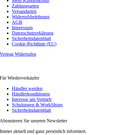
Mein Kundenkonto
Zahlungsarten
Versandarten
Widerrufsbelehrung
AGB
Impressum
Datenschutzerklärung
Sicherheitsdatenblatt
Cookie-Richtlinie (EU)
Vertrag Widerrufen
Für Wiederverkäufer
Händler werden
Händlerkonditionen
Interesse am Vertrieb
Schulungen & WorkShops
Sicherheitsdatenblatt
Abonnieren Sie unseren Newsletter
Immer aktuell und ganz persönlich informiert.