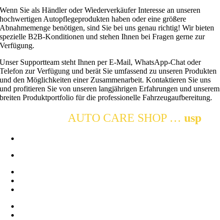
Wenn Sie als Händler oder Wiederverkäufer Interesse an unseren
hochwertigen Autopflegeprodukten haben oder eine größere
Abnahmemenge benötigen, sind Sie bei uns genau richtig! Wir bieten
spezielle B2B-Konditionen und stehen Ihnen bei Fragen gerne zur
Verfügung.
Unser Supportteam steht Ihnen per E-Mail, WhatsApp-Chat oder
Telefon zur Verfügung und berät Sie umfassend zu unseren Produkten
und den Möglichkeiten einer Zusammenarbeit. Kontaktieren Sie uns
und profitieren Sie von unseren langjährigen Erfahrungen und unserem
breiten Produktportfolio für die professionelle Fahrzeugaufbereitung.
DETAILING
AUTO CARE SHOP …
usp
Qualitativ hochwertige Produkte
Detail Distribution Deutschland
Große Auswahl & niedrige Preise
Kaufberatung & qualifizierter Support
Blitzschneller Versand
Garantie & Rückgaberecht
Sicherer & bequemer Online-Kauf