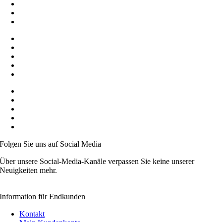
Viele Zahlungsarten
Top-Logistik Partner
SSL-Datensicherheit
Service Hotline
Produkte zur Selbstabholung
Workshops
Alle Produkte mit EU Zertifikat
Ständig wachsenden Sortiment
Auf Wunsch B2B Konditionen
Preise inkl. MwSt.
Mitglied der Initiative „FairCommerce“
Mitglied der Händlerbund
Videoanleitungen
Folgen Sie uns auf Social Media
Über unsere Social-Media-Kanäle verpassen Sie keine unserer
Neuigkeiten mehr.
Information für Endkunden
Kontakt