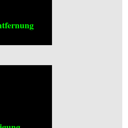
ntfernung
nigung