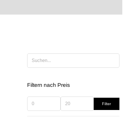
Filtern nach Preis
AD
Filter
Min.
Max.
Preis
Preis