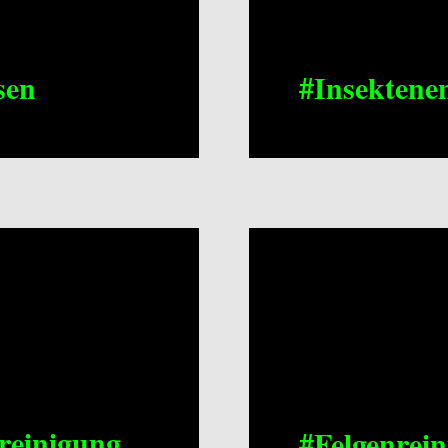
sen
#Insektene
reinigung
#Felgenrei