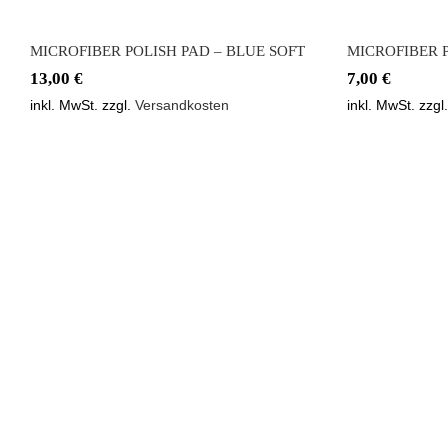
MICROFIBER POLISH PAD – BLUE SOFT
MICROFIBER P
13,00
€
7,00
€
inkl. MwSt.
zzgl.
Versandkosten
inkl. MwSt.
zzgl
MICROFIBER POLISH PAD
MICROFI
– RED STRONG
– 