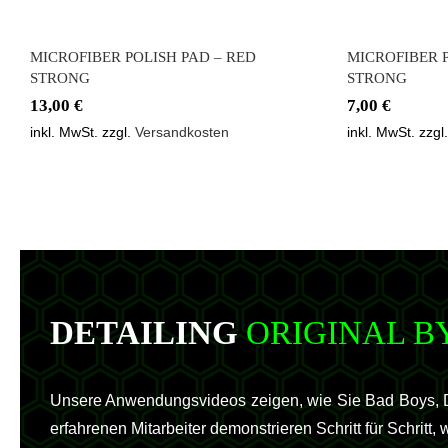
MICROFIBER POLISH PAD – RED
MICROFIBER P
STRONG
STRONG
13,00
€
7,00
€
inkl. MwSt.
zzgl.
Versandkosten
inkl. MwSt.
zzgl
DETAILING
ORIGINAL B
Unsere Anwendungsvideos zeigen, wie Sie Bad Boys, De
erfahrenen Mitarbeiter demonstrieren Schritt für Schritt