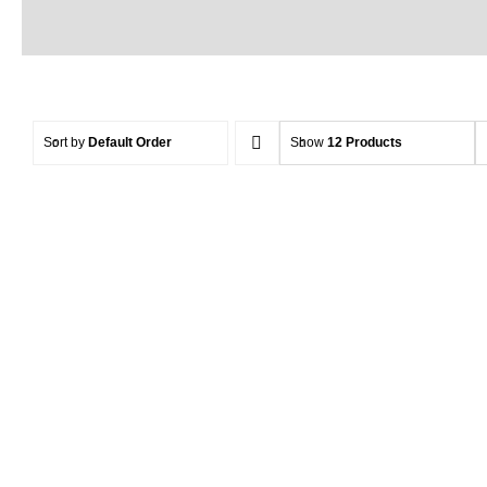
Sort by
Default Order
Show
12 Products
MICROFIBER POLISH PAD
MICROFI
– BLUE SOFT
–