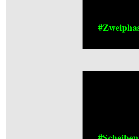
#Zweipha
#Scheiben