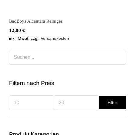
BadBoys Alcantara Reiniger
12,00
€
inkl. MwSt.
zzgl.
Versandkosten
Filtern nach Preis
Filter
Min.
Max.
Preis
Preis
Produkt Kategorien