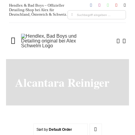
Zum
Hendlex & Bad Boys – Offizieller
Detailing-Shop bei Alex für
Inhalt
Suche
Deutschland, Österreich & Schweiz.
springen
nach:
Toggle
Navigation
Home
Über uns
Alcantara Reiniger
Produkte
Leistungen
Blogs & Media
Sort by
Default Order