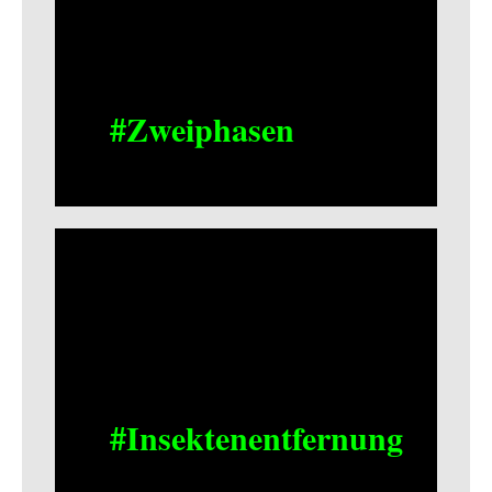
#Zweiphasen
#Insektenentfernung