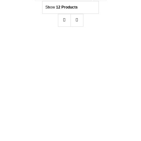
Show
12 Products
Kontakt
Beratung
BadBoys Alcantara Reiniger