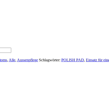
toms
,
Alle
,
Aussenpflege
Schlagwörter:
POLISH PAD
,
Einsatz für ei