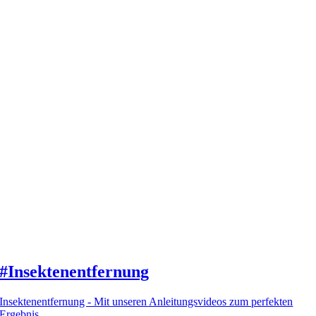
#Insektenentfernung
Insektenentfernung - Mit unseren Anleitungsvideos zum perfekten
Ergebnis.