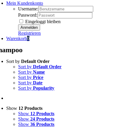
Mein Kundenkonto
Username:
Password:
Eingeloggt bleiben
Registrieren
Warenkorb
0
hampoo
Sort by
Default Order
Sort by
Default Order
Sort by
Name
Sort by
Price
Sort by
Date
Sort by
Popularity
Show
12 Products
Show
12 Products
Show
24 Products
Show
36 Products