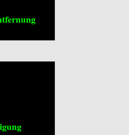
ntfernung
nigung