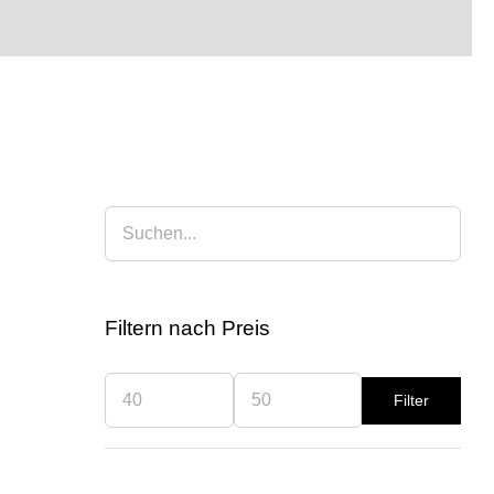
Filtern nach Preis
Filter
Min.
Max.
Preis
Preis