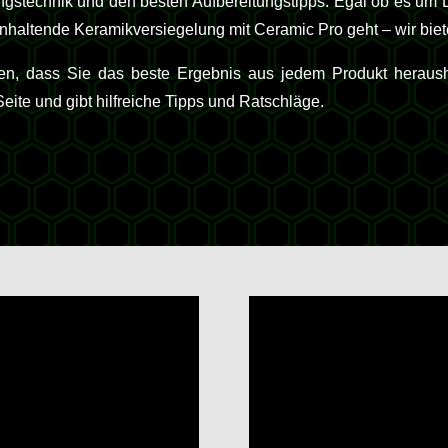
ngstechnik und den besten Aufbereitungstipps. Egal ob es um L
nhaltende Keramikversiegelung mit Ceramic Pro geht – wir biet
len, dass Sie das beste Ergebnis aus jedem Produkt heraus
te und gibt hilfreiche Tipps und Ratschläge.