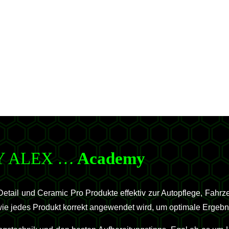
Y ALEX …
Academy
tail und Ceramic Pro Produkte effektiv zur Autopflege, Fahr
, wie jedes Produkt korrekt angewendet wird, um optimale Ergebn