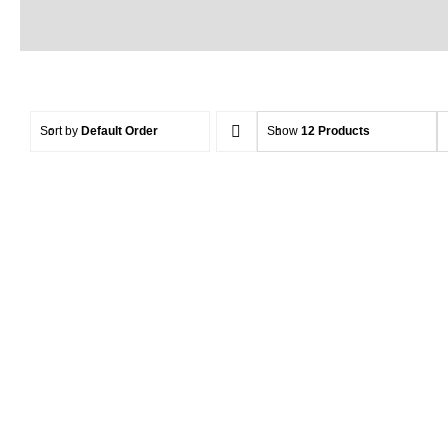
Sort by
Default Order
Show
12 Products
Felgen Keramik
Versiegelung Set Hendlex
RIMS PRO