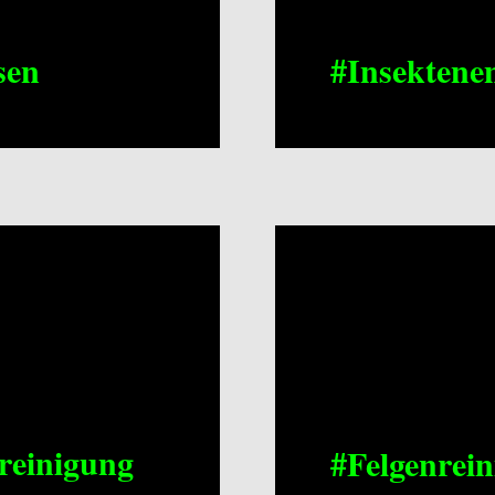
sen
#Insektene
reinigung
#Felgenrei