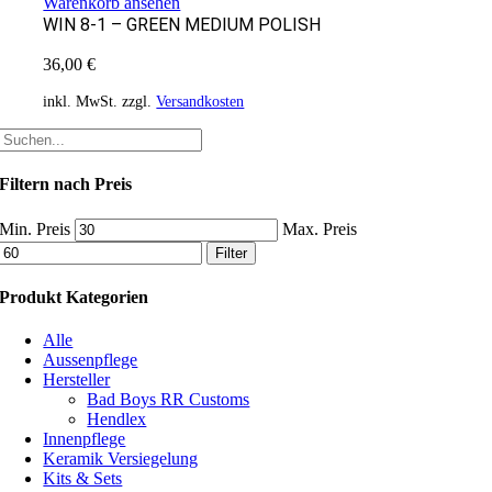
Warenkorb ansehen
WIN 8-1 – GREEN MEDIUM POLISH
36,00
€
inkl. MwSt.
zzgl.
Versandkosten
Filtern nach Preis
Min. Preis
Max. Preis
Filter
Produkt Kategorien
Alle
Aussenpflege
Hersteller
Bad Boys RR Customs
Hendlex
Innenpflege
Keramik Versiegelung
Kits & Sets