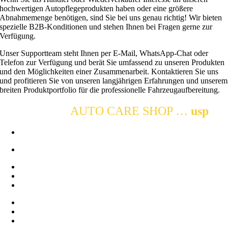
hochwertigen Autopflegeprodukten haben oder eine größere
Abnahmemenge benötigen, sind Sie bei uns genau richtig! Wir bieten
spezielle B2B-Konditionen und stehen Ihnen bei Fragen gerne zur
Verfügung.
Unser Supportteam steht Ihnen per E-Mail, WhatsApp-Chat oder
Telefon zur Verfügung und berät Sie umfassend zu unseren Produkten
und den Möglichkeiten einer Zusammenarbeit. Kontaktieren Sie uns
und profitieren Sie von unseren langjährigen Erfahrungen und unserem
breiten Produktportfolio für die professionelle Fahrzeugaufbereitung.
DETAILING
AUTO CARE SHOP …
usp
Qualitativ hochwertige Produkte
Detail Distribution Deutschland
Große Auswahl & niedrige Preise
Kaufberatung & qualifizierter Support
Blitzschneller Versand
Garantie & Rückgaberecht
Sicherer & bequemer Online-Kauf
Viele Zahlungsarten