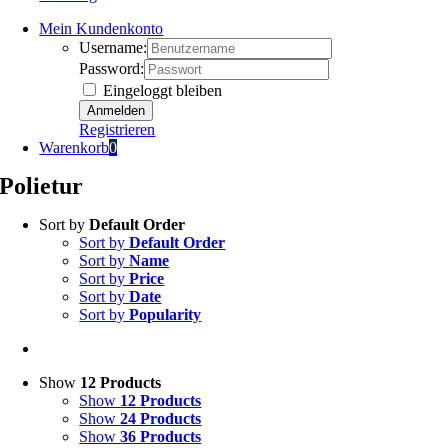
Mein Kundenkonto
Username:
Password:
Eingeloggt bleiben
Registrieren
Warenkorb
0
Polietur
Sort by
Default Order
Sort by
Default Order
Sort by
Name
Sort by
Price
Sort by
Date
Sort by
Popularity
Show
12 Products
Show
12 Products
Show
24 Products
Show
36 Products