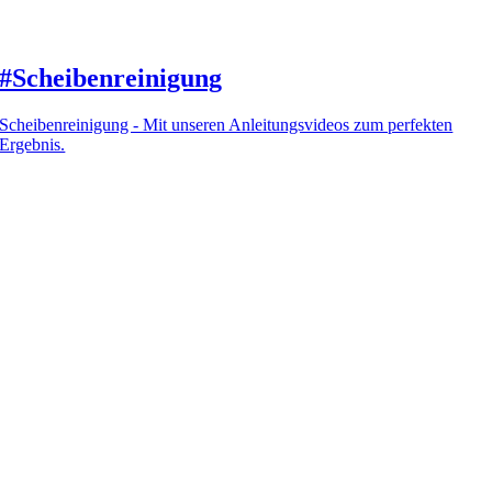
#Scheibenreinigung
Scheibenreinigung - Mit unseren Anleitungsvideos zum perfekten
Ergebnis.