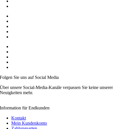
Top-Logistik Partner
SSL-Datensicherheit
Service Hotline
Produkte zur Selbstabholung
Workshops
Alle Produkte mit EU Zertifikat
Ständig wachsenden Sortiment
Auf Wunsch B2B Konditionen
Preise inkl. MwSt.
Mitglied der Initiative „FairCommerce“
Mitglied der Händlerbund
Videoanleitungen
Folgen Sie uns auf Social Media
Über unsere Social-Media-Kanäle verpassen Sie keine unserer
Neuigkeiten mehr.
Information für Endkunden
Kontakt
Mein Kundenkonto
Zahlungsarten