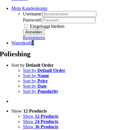
Mein Kundenkonto
Username:
Password:
Eingeloggt bleiben
Registrieren
Warenkorb
0
Polieshing
Sort by
Default Order
Sort by
Default Order
Sort by
Name
Sort by
Price
Sort by
Date
Sort by
Popularity
Show
12 Products
Show
12 Products
Show
24 Products
Show
36 Products