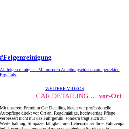
#Felgenreinigung
Alufelgen reinigen – Mit unseren Anleitungsvideos zum perfekten
Ergebnis.
WEITERE VIDEOS
PREMIUM
CAR DETAILING …
vor-Ort
Mit unserem Premium Car Detailing bieten wir professionelle
Autopflege direkt vor Ort an. Regelmäßige, hochwertige Pflege
verbessert nicht nur das Fahrgefühl, sondern trägt auch zur
Werterhaltung, Strapazierfähigkeit und Lebensdauer Ihres Fahrzeugs
bei. Unsere Leistungen umfassen verschiedene Services wie