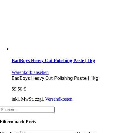
BadBoys Heavy Cut Polishing Paste | 1kg
Warenkorb ansehen
BadBoys Heavy Cut Polishing Paste | 1kg
59,50
€
inkl. MwSt.
zzgl.
Versandkosten
Filtern nach Preis