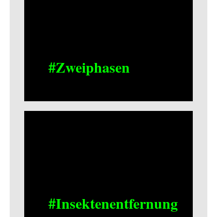
#Zweiphasen
#Insektenentfernung