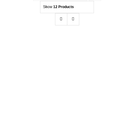
Show
12 Products
Kontakt
Beratung
Hendlex Nano Scrub – Reinigt Glas und
Lack .Entfernt Keramik