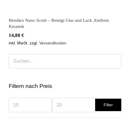
Hendlex Nano Scrub – Reinigt Glas und Lack .Entfernt
Keramik
14,88
€
inkl. MwSt.
zzgl.
Versandkosten
Filtern nach Preis
Filter
Min.
Max.
Preis
Preis