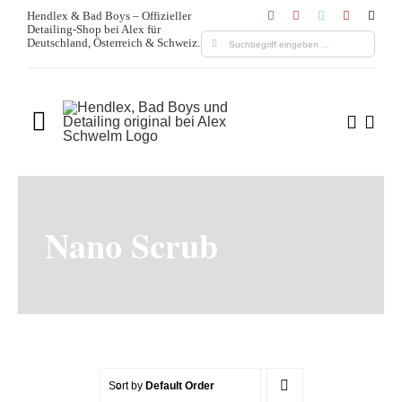
Zum
Hendlex & Bad Boys – Offizieller
Detailing-Shop bei Alex für
Inhalt
Suche
Deutschland, Österreich & Schweiz.
springen
nach:
Toggle
Navigation
Home
Über uns
Nano Scrub
Produkte
Leistungen
Blogs & Media
Sort by
Default Order