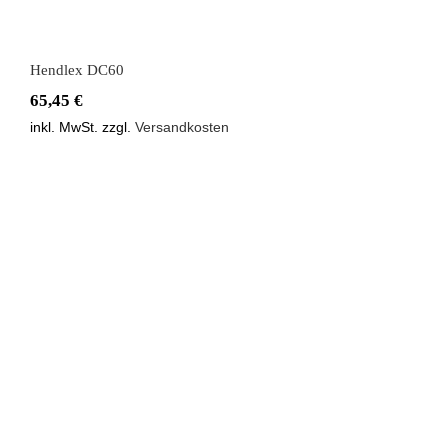
Hendlex DC60
65,45
€
inkl. MwSt.
zzgl.
Versandkosten
Keramikbeschichtung Hendlex M3X SET