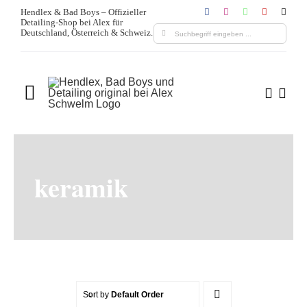
Zum
Hendlex & Bad Boys – Offizieller
Detailing-Shop bei Alex für
Inhalt
Suche
Deutschland, Österreich & Schweiz.
springen
nach:
Toggle
Navigation
Home
Über uns
keramik
Produkte
Leistungen
Blogs & Media
Sort by
Default Order