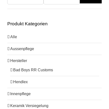
Min.
Max.
Preis
Preis
Produkt Kategorien
Alle
Aussenpflege
Hersteller
Bad Boys RR Customs
Hendlex
Innenpflege
Keramik Versiegelung