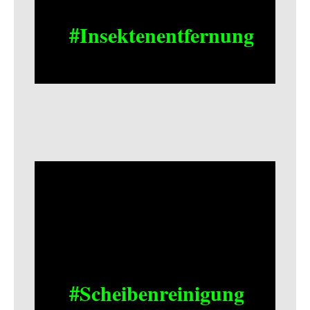
#Insektenentfernung
#Scheibenreinigung