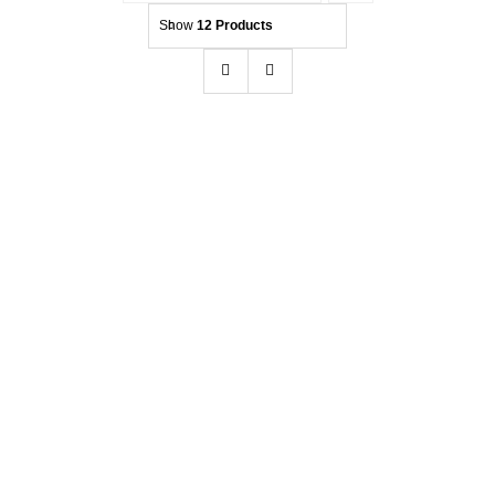
Show
12 Products
Kontakt
Beratung
Hendlex DC60