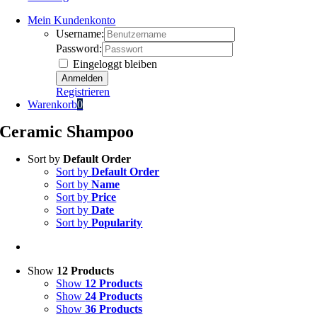
Mein Kundenkonto
Username:
Password:
Eingeloggt bleiben
Registrieren
Warenkorb
0
Ceramic Shampoo
Sort by
Default Order
Sort by
Default Order
Sort by
Name
Sort by
Price
Sort by
Date
Sort by
Popularity
Show
12 Products
Show
12 Products
Show
24 Products
Show
36 Products