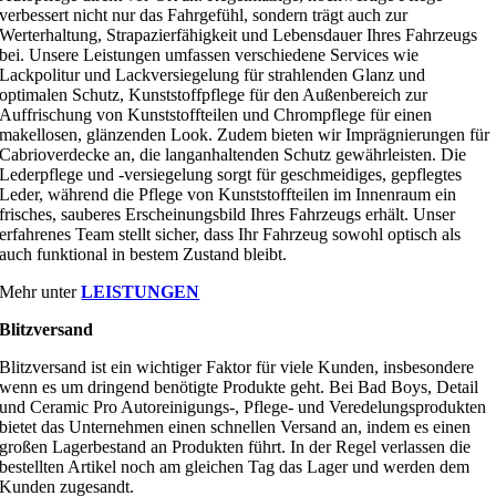
verbessert nicht nur das Fahrgefühl, sondern trägt auch zur
Werterhaltung, Strapazierfähigkeit und Lebensdauer Ihres Fahrzeugs
bei. Unsere Leistungen umfassen verschiedene Services wie
Lackpolitur und Lackversiegelung für strahlenden Glanz und
optimalen Schutz, Kunststoffpflege für den Außenbereich zur
Auffrischung von Kunststoffteilen und Chrompflege für einen
makellosen, glänzenden Look. Zudem bieten wir Imprägnierungen für
Cabrioverdecke an, die langanhaltenden Schutz gewährleisten. Die
Lederpflege und -versiegelung sorgt für geschmeidiges, gepflegtes
Leder, während die Pflege von Kunststoffteilen im Innenraum ein
frisches, sauberes Erscheinungsbild Ihres Fahrzeugs erhält. Unser
erfahrenes Team stellt sicher, dass Ihr Fahrzeug sowohl optisch als
auch funktional in bestem Zustand bleibt.
Mehr unter
LEISTUNGEN
Blitzversand
Blitzversand ist ein wichtiger Faktor für viele Kunden, insbesondere
wenn es um dringend benötigte Produkte geht. Bei Bad Boys, Detail
und Ceramic Pro Autoreinigungs-, Pflege- und Veredelungsprodukten
bietet das Unternehmen einen schnellen Versand an, indem es einen
großen Lagerbestand an Produkten führt. In der Regel verlassen die
bestellten Artikel noch am gleichen Tag das Lager und werden dem
Kunden zugesandt.