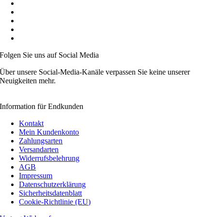
Auf Wunsch B2B Konditionen
Preise inkl. MwSt.
Mitglied der Initiative „FairCommerce“
Mitglied der Händlerbund
Videoanleitungen
Folgen Sie uns auf Social Media
Über unsere Social-Media-Kanäle verpassen Sie keine unserer
Neuigkeiten mehr.
Information für Endkunden
Kontakt
Mein Kundenkonto
Zahlungsarten
Versandarten
Widerrufsbelehrung
AGB
Impressum
Datenschutzerklärung
Sicherheitsdatenblatt
Cookie-Richtlinie (EU)