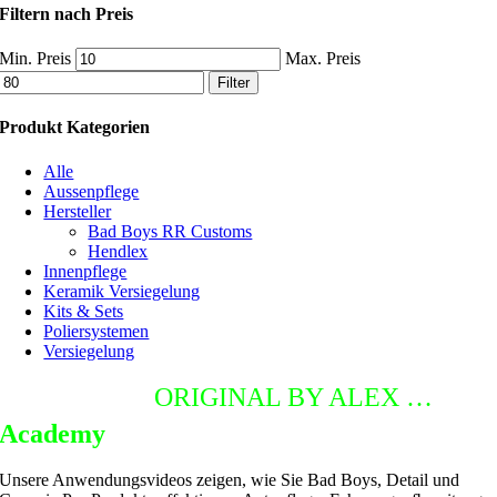
Filtern nach Preis
Min. Preis
Max. Preis
Filter
Produkt Kategorien
Alle
Aussenpflege
Hersteller
Bad Boys RR Customs
Hendlex
Innenpflege
Keramik Versiegelung
Kits & Sets
Poliersystemen
Versiegelung
DETAILING
ORIGINAL BY ALEX …
Academy
Unsere Anwendungsvideos zeigen, wie Sie Bad Boys, Detail und