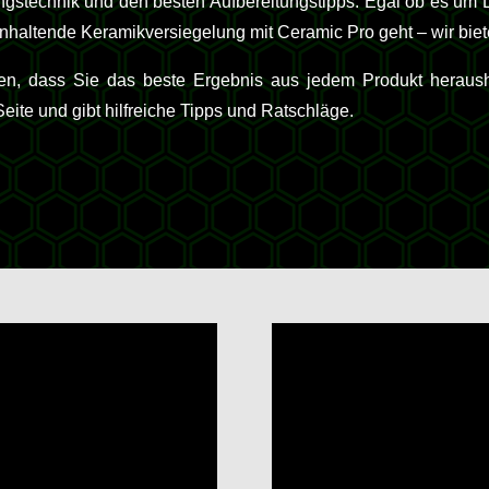
ngstechnik und den besten Aufbereitungstipps. Egal ob es um L
nhaltende Keramikversiegelung mit Ceramic Pro geht – wir biet
len, dass Sie das beste Ergebnis aus jedem Produkt heraus
te und gibt hilfreiche Tipps und Ratschläge.