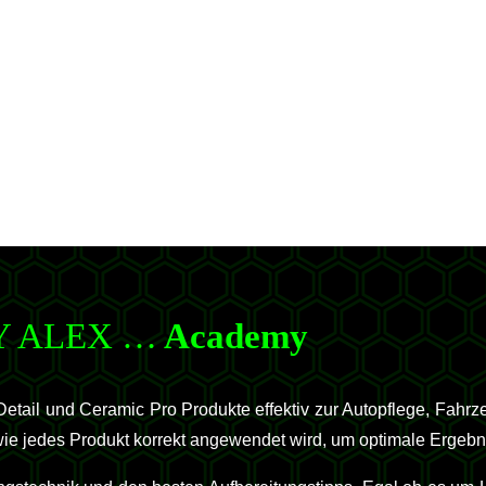
Y ALEX …
Academy
tail und Ceramic Pro Produkte effektiv zur Autopflege, Fahr
, wie jedes Produkt korrekt angewendet wird, um optimale Ergebn