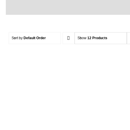
Sort by
Default Order
Show
12 Products
Hendle
HENDLEX NC9 Pro
Nano Ke
Keramik Versiegelung