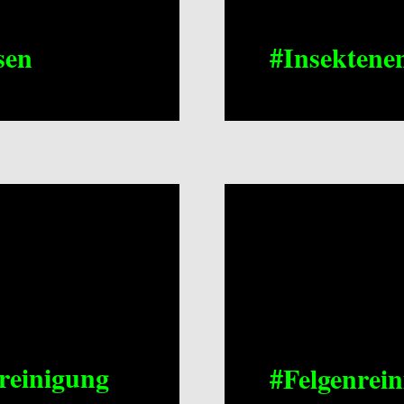
sen
#Insektene
reinigung
#Felgenrei