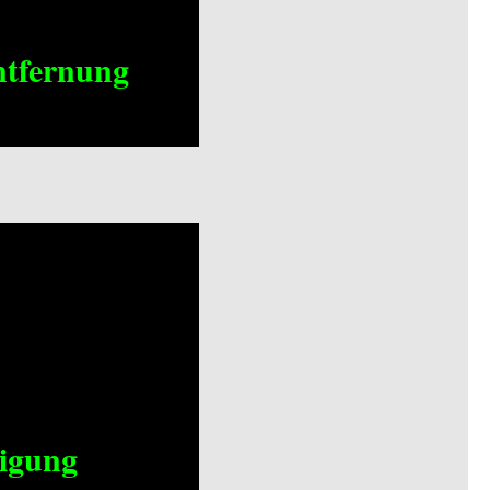
ntfernung
nigung