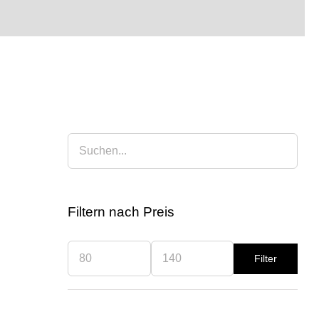
Filtern nach Preis
Filter
Min.
Max.
Preis
Preis