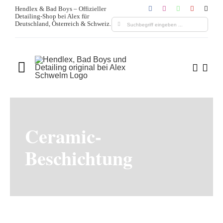
Zum
Hendlex & Bad Boys – Offizieller
Detailing-Shop bei Alex für
Inhalt
Suche
Deutschland, Österreich & Schweiz.
springen
nach:
Toggle
Navigation
Home
Über uns
Ceramic-
Beschichtung
Produkte
Leistungen
Blogs & Media