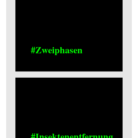
#Zweiphasen
#Insektenentfernung