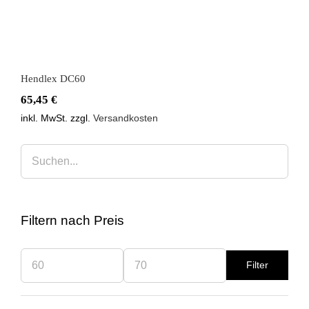
Hendlex DC60
65,45
€
inkl. MwSt.
zzgl.
Versandkosten
Filtern nach Preis
Filter
Min.
Max.
Preis
Preis