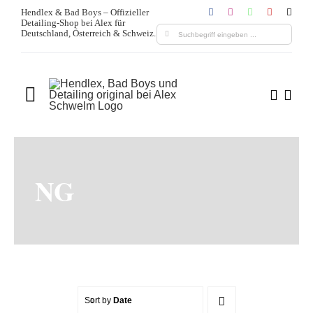
Zum
Hendlex & Bad Boys – Offizieller
Detailing-Shop bei Alex für
Inhalt
Suche
Deutschland, Österreich & Schweiz.
springen
nach:
Toggle
Navigation
Home
Über uns
NG
Produkte
Leistungen
Blogs & Media
Sort by
Date