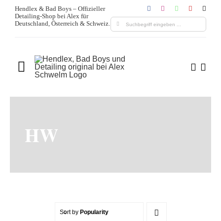
Zum
Hendlex & Bad Boys – Offizieller
Detailing-Shop bei Alex für
Inhalt
Suche
Deutschland, Österreich & Schweiz.
springen
nach:
Toggle
Navigation
Home
Über uns
HW
Produkte
Leistungen
Blogs & Media
Sort by
Popularity