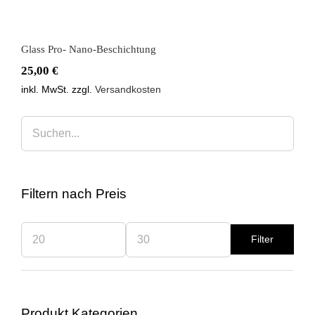
Glass Pro- Nano-Beschichtung
25,00
€
inkl. MwSt.
zzgl.
Versandkosten
Filtern nach Preis
Filter
Min.
Max.
Preis
Preis
Produkt Kategorien