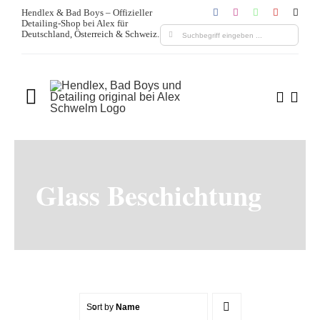
Zum
Hendlex & Bad Boys – Offizieller
Detailing-Shop bei Alex für
Inhalt
Suche
Deutschland, Österreich & Schweiz.
springen
nach:
Toggle
Navigation
Home
Über uns
Glass Beschichtung
Produkte
Leistungen
Blogs & Media
Sort by
Name