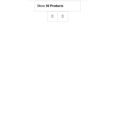
Show
36 Products
Kontakt
Beratung
Glass Pro- Nano-Beschichtung