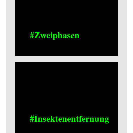
#Zweiphasen
#Insektenentfernung