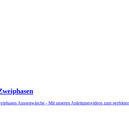
Zweiphasen
eiphasen Aussenwäsche - Mit unseren Anleitungsvideos zum perfekten