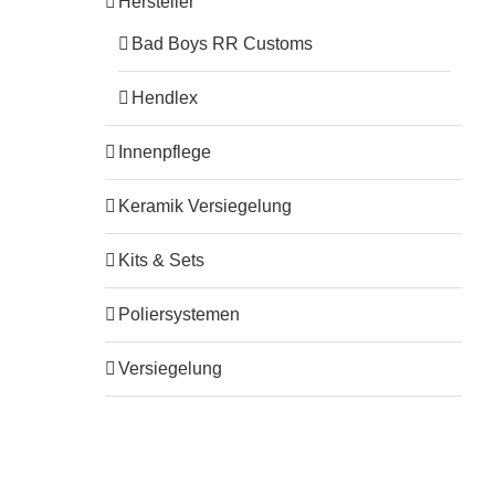
Hersteller
Bad Boys RR Customs
Hendlex
Innenpflege
Keramik Versiegelung
Kits & Sets
Poliersystemen
Versiegelung