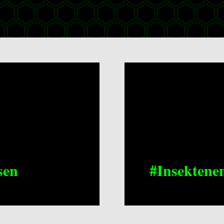
sen
#Insektene