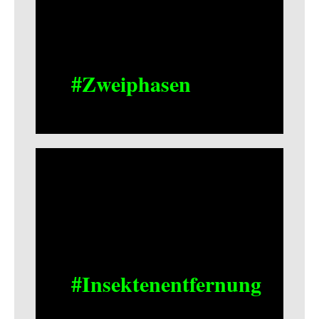
#Zweiphasen
#Insektenentfernung