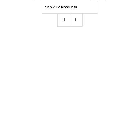
Show
12 Products
Kontakt
Beratung
BadBoys Alcantara Reiniger