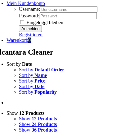
Mein Kundenkonto
Username:
Password:
Eingeloggt bleiben
Registrieren
Warenkorb
0
lcantara Cleaner
Sort by
Date
Sort by
Default Order
Sort by
Name
Sort by
Price
Sort by
Date
Sort by
Popularity
Show
12 Products
Show
12 Products
Show
24 Products
Show
36 Products