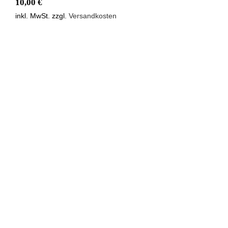
10,00
€
inkl. MwSt.
zzgl.
Versandkosten
BadBoys Leder Conditioner Matt