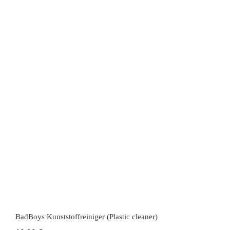
BadBoys Kunststoffreiniger (Plastic
cleaner)
BadBoys Kunststoffreiniger (Plastic cleaner)