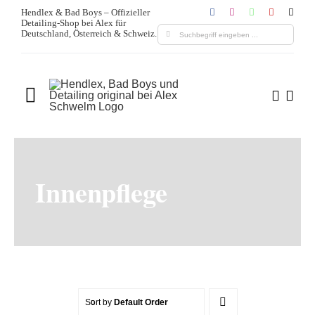
Zum
Hendlex & Bad Boys – Offizieller
Detailing-Shop bei Alex für
Inhalt
Suche
Deutschland, Österreich & Schweiz.
springen
nach:
Toggle
Navigation
Home
Über uns
Innenpflege
Produkte
Leistungen
Blogs & Media
Sort by
Default Order