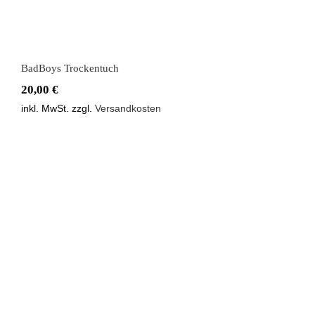
BadBoys Trockentuch
20,00
€
inkl. MwSt.
zzgl.
Versandkosten
Hendlex Matte Leather