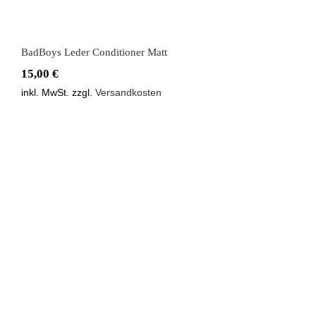
BadBoys Leder Conditioner Matt
15,00
€
inkl. MwSt.
zzgl.
Versandkosten
BadBoys Leder Quick Detailer