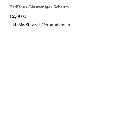
BadBoys Glasreiniger Schaum
12,00
€
inkl. MwSt.
zzgl.
Versandkosten
BadBoys Interieur Dressing