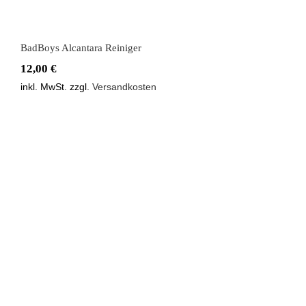
BadBoys Alcantara Reiniger
12,00
€
inkl. MwSt.
zzgl.
Versandkosten
BadBoys Bürste zum Reinigen