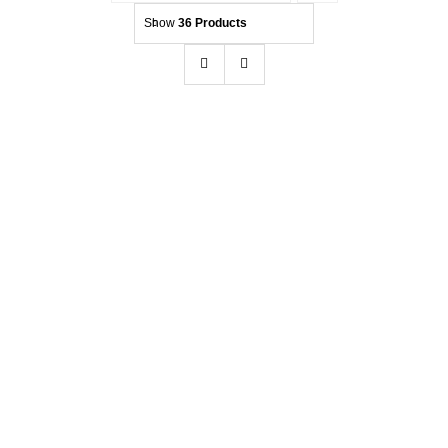
Show
36 Products
Kontakt
Beratung
BadBoys Alcantara Reiniger