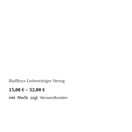
BadBoys Lederreiniger Strong
BadBoys Lederreiniger Strong
15,00
€
–
52,00
€
inkl. MwSt.
zzgl.
Versandkosten