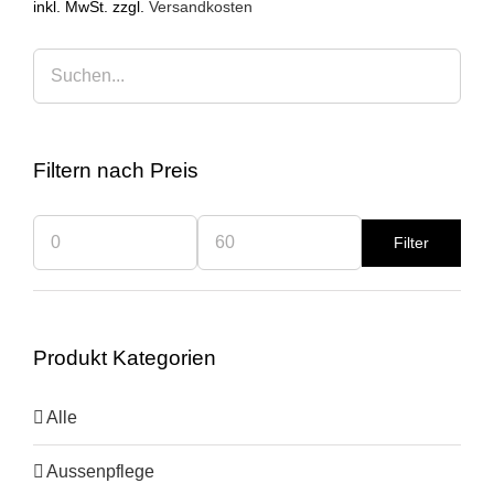
inkl. MwSt.
zzgl.
Versandkosten
Filtern nach Preis
Filter
Min.
Max.
Preis
Preis
Produkt Kategorien
Alle
Aussenpflege