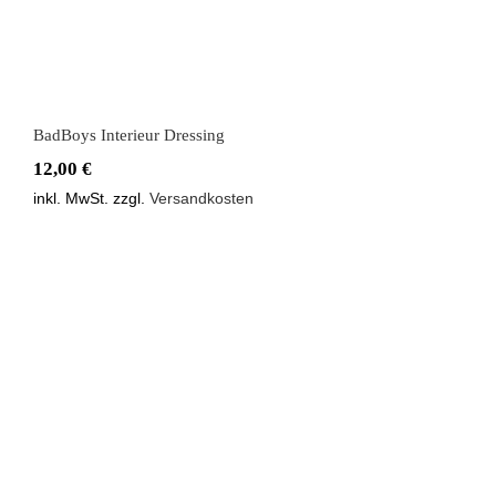
BadBoys Interieur Dressing
12,00
€
inkl. MwSt.
zzgl.
Versandkosten
BadBoys Keramik Detailer