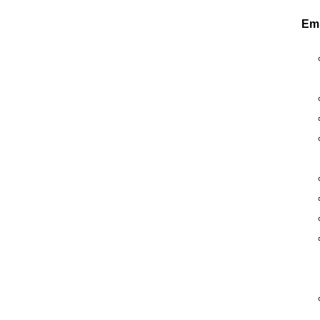
Em
BadBoys Eisenentferner ( Iron )