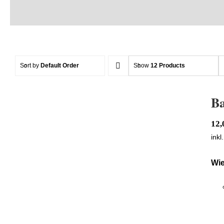
Sort by
Default Order
Show
12 Products
B
12
inkl
Wie
BadBoys Acid Shampoo & Schaum