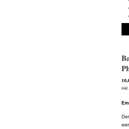
Ba
Ph
10
inkl
BadBoys Alkalisches Shampoo –
Em
Zweite Phase
Der
wer