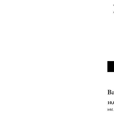
BadBoys Bürste zum Reinigen
Ba
10
inkl