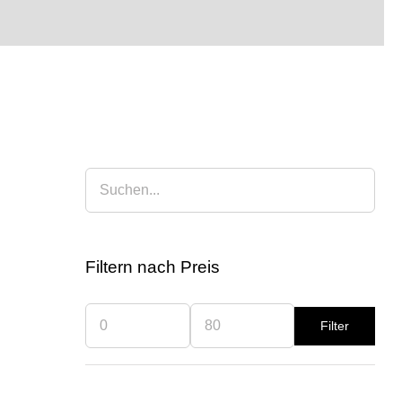
Filtern nach Preis
Filter
Min.
Max.
Preis
Preis