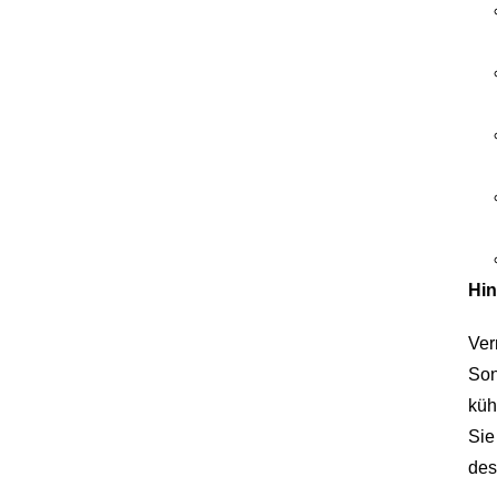
Hin
Ver
Son
küh
Sie
des