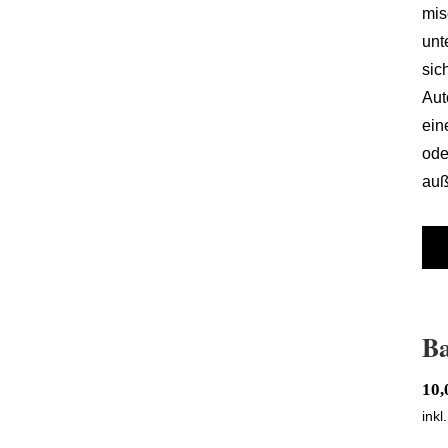
mis
unt
sic
Aut
ein
ode
auß
Ba
10
inkl