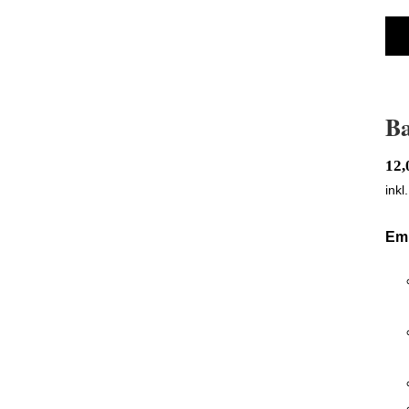
Ba
12
inkl
Em
BadBoys Alcantara Reiniger